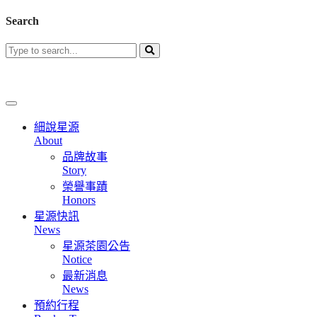
Search
細說星源
About
品牌故事
Story
榮譽事蹟
Honors
星源快訊
News
星源茶園公告
Notice
最新消息
News
預約行程