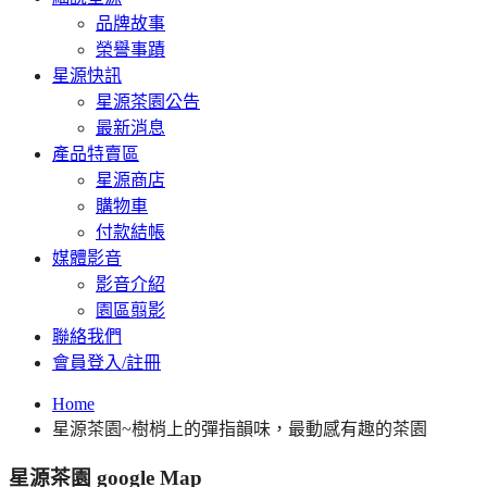
品牌故事
榮譽事蹟
星源快訊
星源茶園公告
最新消息
產品特賣區
星源商店
購物車
付款結帳
媒體影音
影音介紹
園區翦影
聯絡我們
會員登入/註冊
Home
星源茶園~樹梢上的彈指韻味，最動感有趣的茶園
星源茶園 google Map