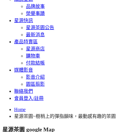
品牌故事
榮譽事蹟
星源快訊
星源茶園公告
最新消息
產品特賣區
星源商店
購物車
付款結帳
媒體影音
影音介紹
園區翦影
聯絡我們
會員登入/註冊
Home
星源茶園~樹梢上的彈指韻味，最動感有趣的茶園
星源茶園 google Map