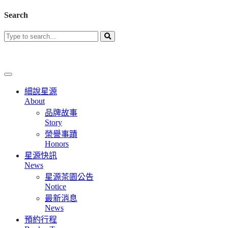
Search
細說星源
About
品牌故事
Story
榮譽事蹟
Honors
星源快訊
News
星源茶園公告
Notice
最新消息
News
預約行程